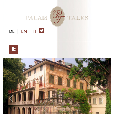
DE
|
EN
|
IT
x
Previous
Next