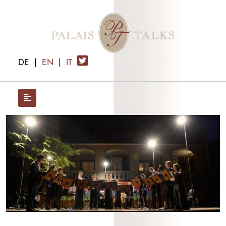
DE
|
EN
|
IT
x