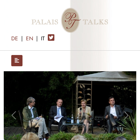
DE
|
EN
|
IT
x
Previous
Next