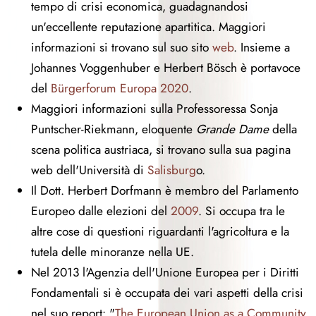
tempo di crisi economica, guadagnandosi
un'eccellente reputazione apartitica. Maggiori
informazioni si trovano sul suo sito
web
. Insieme a
Johannes Voggenhuber e Herbert Bösch è portavoce
del
Bürgerforum Europa 2020
.
Maggiori informazioni sulla Professoressa Sonja
Puntscher-Riekmann, eloquente
Grande Dame
della
scena politica austriaca, si trovano sulla sua pagina
web dell'Università di
Salisburg
o.
Il Dott. Herbert Dorfmann è membro del Parlamento
Europeo dalle elezioni del
2009
. Si occupa tra le
altre cose di questioni riguardanti l'agricoltura e la
tutela delle minoranze nella UE.
Nel 2013 l'Agenzia dell'Unione Europea per i Diritti
Fondamentali si è occupata dei vari aspetti della crisi
nel suo report: "
The European Union as a Community