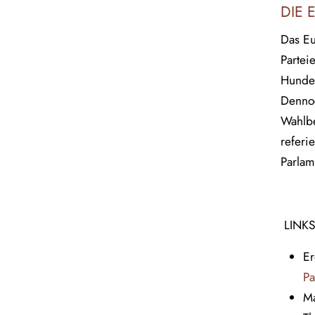
DIE 
Das Eu
Partei
Hunder
Dennoc
Wahlbe
referi
Parlam
LINKS
Er
Pa
Ma