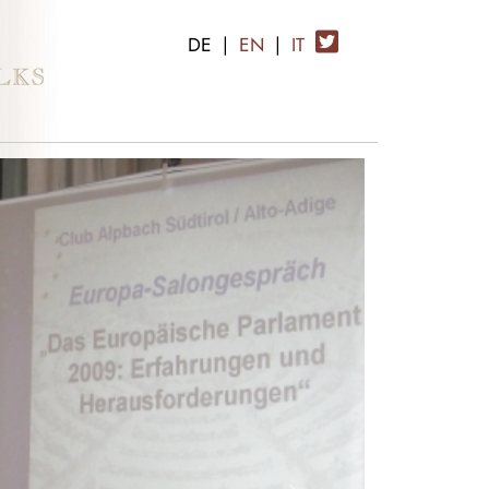
DE
|
EN
|
IT