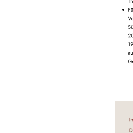
T
Fü
Vo
Sü
20
19
au
Gr
I
D