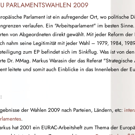
EU PARLAMENTSWAHLEN 2009
ropäische Parlament ist ein aufregender Ort, wo politische Di
engrenzen verlaufen. Ein "Arbeitsparlament" im besten Sinne.
ten von Abgeordneten direkt gewählt. Mit jeder Reform der
h nahm seine Legitimität mit jeder Wahl – 1979, 1984, 198
teiligung zum EP befindet sich im Sinkflug. Was ist von de
erte Dr. MMag. Markus Warasin der das Referat "Strategisch
ent leitete und somit auch Einblicke in das Innenleben der E
:
gebnisse der Wahlen 2009 nach Parteien, Ländern, etc:
inte
rlamentes
.
rkus hat 2001 ein EURAC-Arbeitsheft zum Thema der Europäis