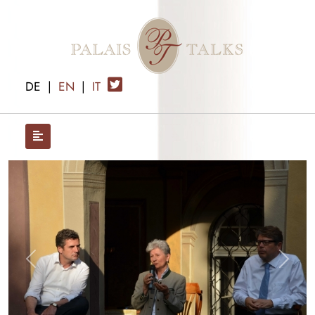
DE
|
EN
|
IT
x
Previous
Next